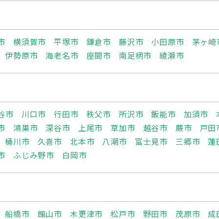
市
横須賀市
平塚市
鎌倉市
藤沢市
小田原市
茅ヶ崎
伊勢原市
海老名市
座間市
南足柄市
綾瀬市
谷市
川口市
行田市
秩父市
所沢市
飯能市
加須市
市
鴻巣市
深谷市
上尾市
草加市
越谷市
蕨市
戸田
桶川市
久喜市
北本市
八潮市
富士見市
三郷市
蓮
市
ふじみ野市
白岡市
船橋市
館山市
木更津市
松戸市
野田市
茂原市
成