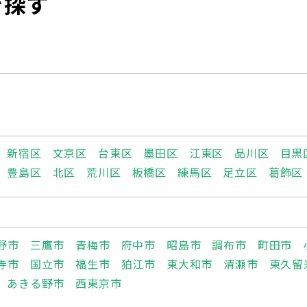
を探す
新宿区
文京区
台東区
墨田区
江東区
品川区
目黒
豊島区
北区
荒川区
板橋区
練馬区
足立区
葛飾区
野市
三鷹市
青梅市
府中市
昭島市
調布市
町田市
寺市
国立市
福生市
狛江市
東大和市
清瀬市
東久留
あきる野市
西東京市