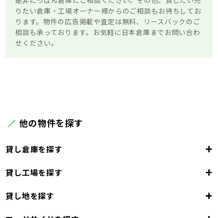
是非にっぽん倉庫にご相談ください。その他、貸したい売
りたい倉庫・工場オーナー様からのご相談もお待ちしてお
ります。物件の広告掲載や査定は無料、リースバックのご
相談も承っております。お気軽に日本倉庫までお問い合わ
せください。
他の物件を探す
+
貸し倉庫を探す
+
貸し工場を探す
東京都
23区
+
貸し地を探す
東京都
千代田区
中央区
港区
新宿区
文京区
23区