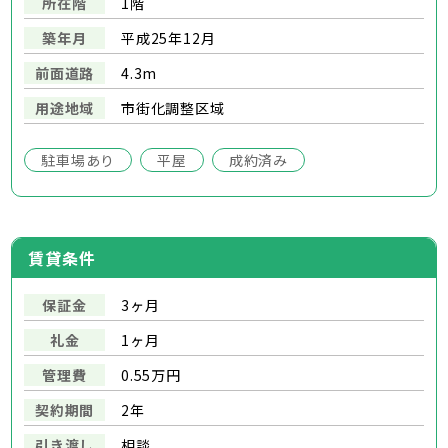
所在階
1階
築年月
平成25年12月
前面道路
4.3m
用途地域
市街化調整区域
駐車場あり
平屋
成約済み
賃貸条件
保証金
3ヶ月
礼金
1ヶ月
管理費
0.55万円
契約期間
2年
引き渡し
相談