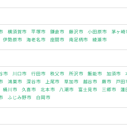
市
横須賀市
平塚市
鎌倉市
藤沢市
小田原市
茅ヶ崎
伊勢原市
海老名市
座間市
南足柄市
綾瀬市
谷市
川口市
行田市
秩父市
所沢市
飯能市
加須市
市
鴻巣市
深谷市
上尾市
草加市
越谷市
蕨市
戸田
桶川市
久喜市
北本市
八潮市
富士見市
三郷市
蓮
市
ふじみ野市
白岡市