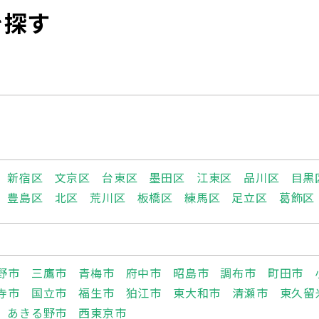
を探す
新宿区
文京区
台東区
墨田区
江東区
品川区
目黒
豊島区
北区
荒川区
板橋区
練馬区
足立区
葛飾区
野市
三鷹市
青梅市
府中市
昭島市
調布市
町田市
寺市
国立市
福生市
狛江市
東大和市
清瀬市
東久留
あきる野市
西東京市