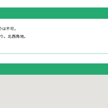
介は不可。
あり。北西角地。
。