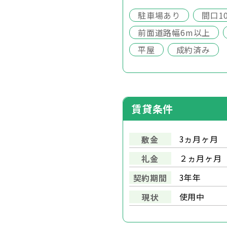
駐車場あり
間口1
前面道路幅6m以上
平屋
成約済み
賃貸条件
3ヵ月ヶ月
敷金
２ヵ月ヶ月
礼金
3年年
契約期間
使用中
現状