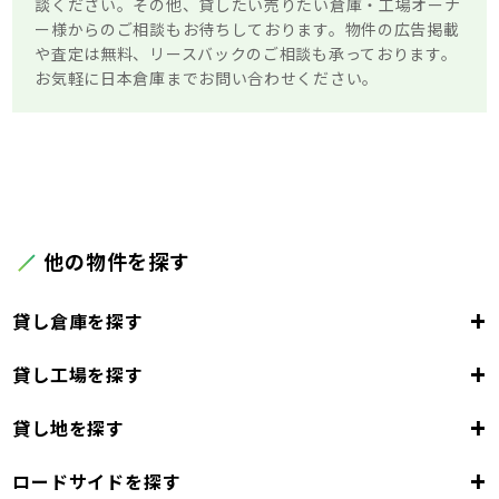
談ください。その他、貸したい売りたい倉庫・工場オーナ
ー様からのご相談もお待ちしております。物件の広告掲載
や査定は無料、リースバックのご相談も承っております。
お気軽に日本倉庫までお問い合わせください。
他の物件を探す
+
貸し倉庫を探す
+
貸し工場を探す
東京都
23区
+
貸し地を探す
東京都
千代田区
中央区
港区
新宿区
文京区
23区
+
ロードサイドを探す
東京都
台東区
墨田区
江東区
品川区
目黒区