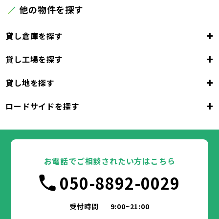
他の物件を探す
+
貸し倉庫を探す
+
貸し工場を探す
東京都
23区
+
貸し地を探す
東京都
千代田区
中央区
港区
新宿区
文京区
23区
+
ロードサイドを探す
東京都
台東区
墨田区
江東区
品川区
目黒区
大田区
千代田区
世田谷区
中央区
渋谷区
港区
新宿区
中野区
文京区
杉並区
23区
東京都
豊島区
台東区
北区
墨田区
荒川区
江東区
板橋区
品川区
練馬区
目黒区
足立区
葛飾区
大田区
千代田区
江戸川区
世田谷区
中央区
渋谷区
港区
新宿区
中野区
文京区
杉並区
23区
豊島区
台東区
北区
墨田区
荒川区
江東区
板橋区
品川区
練馬区
目黒区
足立区
お電話でご相談されたい方はこちら
葛飾区
大田区
千代田区
江戸川区
世田谷区
中央区
渋谷区
港区
新宿区
中野区
文京区
杉並区
市部
050-8892-0029
豊島区
台東区
北区
墨田区
荒川区
江東区
板橋区
品川区
練馬区
目黒区
足立区
葛飾区
大田区
江戸川区
世田谷区
渋谷区
中野区
杉並区
八王子市
立川市
武蔵野市
三鷹市
青梅市
市部
豊島区
北区
荒川区
板橋区
練馬区
足立区
受付時間
9:00~21:00
府中市
昭島市
調布市
町田市
小金井市
葛飾区
江戸川区