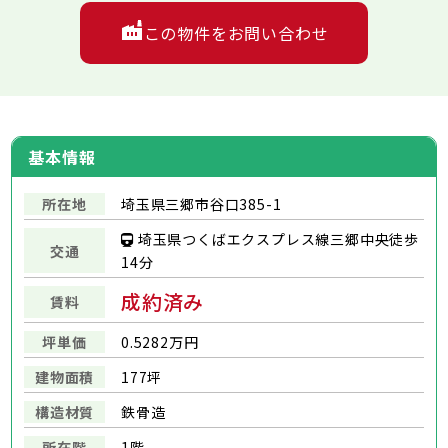
この物件をお問い合わせ
基本情報
所在地
埼玉県三郷市谷口385-1
埼玉県つくばエクスプレス線三郷中央徒歩
交通
14分
成約済み
賃料
坪単価
0.5282万円
建物面積
177坪
構造材質
鉄骨造
所在階
1階