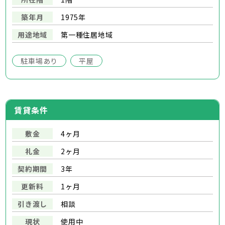
築年月
1975年
用途地域
第一種住居地域
駐車場あり
平屋
賃貸条件
敷金
4ヶ月
礼金
2ヶ月
契約期間
3年
更新料
1ヶ月
引き渡し
相談
現状
使用中