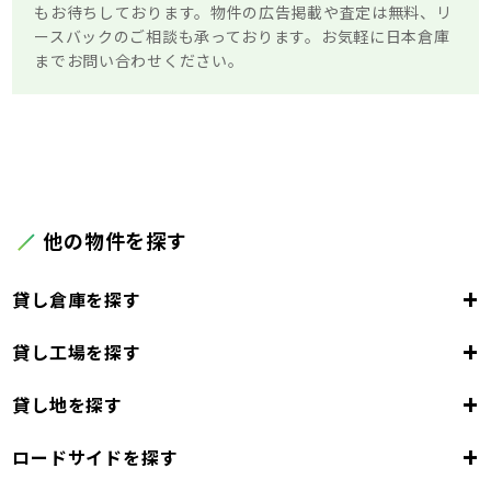
もお待ちしております。物件の広告掲載や査定は無料、リ
ースバックのご相談も承っております。お気軽に日本倉庫
までお問い合わせください。
他の物件を探す
+
貸し倉庫を探す
+
貸し工場を探す
東京都
23区
+
貸し地を探す
東京都
千代田区
中央区
港区
新宿区
文京区
23区
+
ロードサイドを探す
東京都
台東区
墨田区
江東区
品川区
目黒区