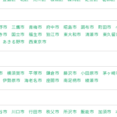
野市
三鷹市
青梅市
府中市
昭島市
調布市
町田市
寺市
国立市
福生市
狛江市
東大和市
清瀬市
東久留
あきる野市
西東京市
市
横須賀市
平塚市
鎌倉市
藤沢市
小田原市
茅ヶ崎
伊勢原市
海老名市
座間市
南足柄市
綾瀬市
谷市
川口市
行田市
秩父市
所沢市
飯能市
加須市