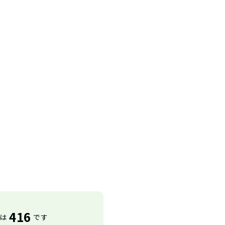
416
は
です