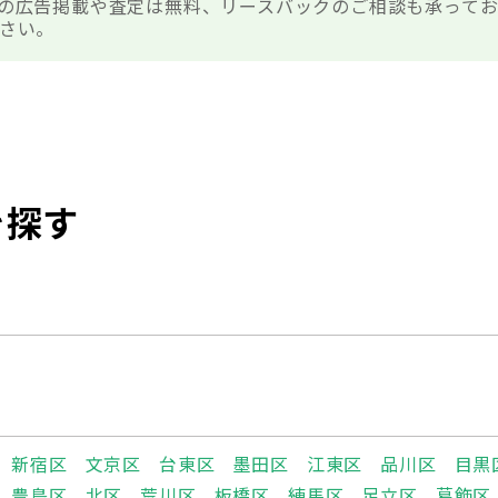
の広告掲載や査定は無料、リースバックのご相談も承ってお
さい。
を探す
新宿区
文京区
台東区
墨田区
江東区
品川区
目黒
豊島区
北区
荒川区
板橋区
練馬区
足立区
葛飾区