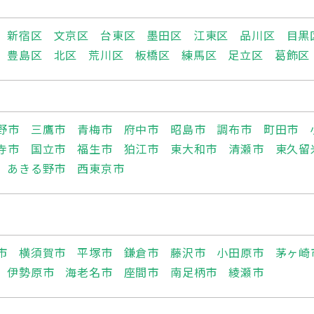
新宿区
文京区
台東区
墨田区
江東区
品川区
目黒
豊島区
北区
荒川区
板橋区
練馬区
足立区
葛飾区
野市
三鷹市
青梅市
府中市
昭島市
調布市
町田市
寺市
国立市
福生市
狛江市
東大和市
清瀬市
東久留
あきる野市
西東京市
市
横須賀市
平塚市
鎌倉市
藤沢市
小田原市
茅ヶ崎
伊勢原市
海老名市
座間市
南足柄市
綾瀬市