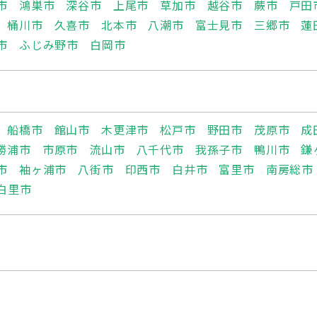
市
鴻巣市
深谷市
上尾市
草加市
越谷市
蕨市
戸田
桶川市
久喜市
北本市
八潮市
富士見市
三郷市
蓮
市
ふじみ野市
白岡市
船橋市
館山市
木更津市
松戸市
野田市
茂原市
成
勝浦市
市原市
流山市
八千代市
我孫子市
鴨川市
鎌
市
袖ヶ浦市
八街市
印西市
白井市
富里市
南房総市
白里市