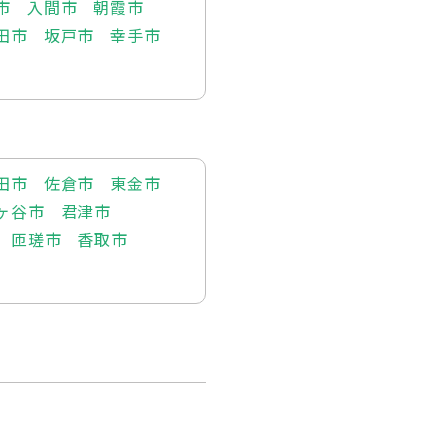
市
入間市
朝霞市
田市
坂戸市
幸手市
田市
佐倉市
東金市
ヶ谷市
君津市
匝瑳市
香取市