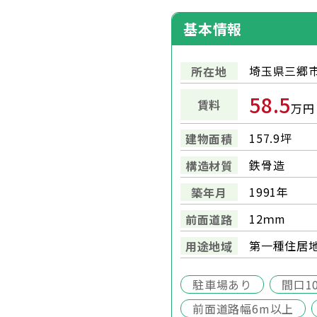
基本情報
埼玉県三郷市
所在地
58.5
賃料
万円
157.9坪
建物面積
鉄骨造
構造材質
1991年
築年月
12ｍm
前面道路
第一種住居
用途地域
駐車場あり
間口1
前面道路幅6m以上