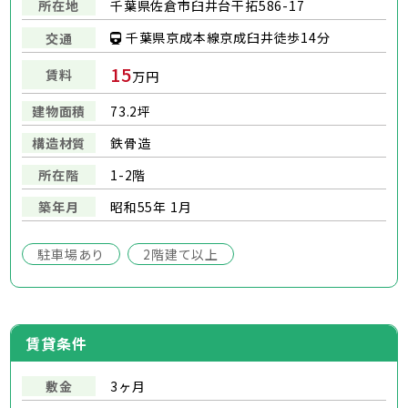
所在地
千葉県佐倉市臼井台干拓586-17
千葉県京成本線京成臼井徒歩14分
交通
15
賃料
万円
建物面積
73.2坪
構造材質
鉄骨造
所在階
1-2階
築年月
昭和55年 1月
駐車場あり
2階建て以上
賃貸条件
敷金
3ヶ月