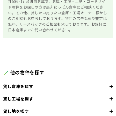
井586-17 台町前倉庫で、倉庫・工場・土地・ロードサイ
ド物件をお探しの方は是非にっぽん倉庫にご相談くださ
い。その他、貸したい売りたい倉庫・工場オーナー様から
のご相談もお待ちしております。物件の広告掲載や査定は
無料、リースバックのご相談も承っております。お気軽に
日本倉庫までお問い合わせください。
他の物件を探す
+
貸し倉庫を探す
+
貸し工場を探す
東京都
23区
+
貸し地を探す
東京都