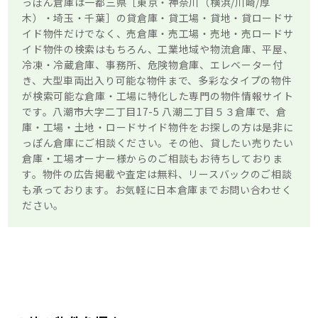
っぽん倉庫は一都三県［東京・神奈川（横浜/川崎/厚
木）・埼玉・千葉］の貸倉庫・貸工場・貸地・貸ロードサ
イド物件だけでなく、売倉庫・売工場・売地・売ロードサ
イド物件の検索はもちろん、工業地域や物流倉庫、平屋、
冷凍・冷蔵倉庫、事務所、危険物倉庫、エレベーター付
き、大型車両出入り可能な物件まで、多彩なタイプの物件
が検索可能な倉庫・工場に特化した専門の物件情報サイト
です。八潮市大字二丁目17-5 八潮二丁目５３倉庫で、倉
庫・工場・土地・ロードサイド物件をお探しの方は是非に
っぽん倉庫にご相談ください。その他、貸したい売りたい
倉庫・工場オーナー様からのご相談もお待ちしておりま
す。物件の広告掲載や査定は無料、リースバックのご相談
も承っております。お気軽に日本倉庫までお問い合わせく
ださい。