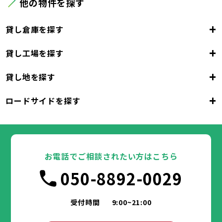
他の物件を探す
+
貸し倉庫を探す
+
貸し工場を探す
東京都
23区
+
貸し地を探す
東京都
千代田区
中央区
港区
新宿区
文京区
23区
+
ロードサイドを探す
東京都
台東区
墨田区
江東区
品川区
目黒区
大田区
千代田区
世田谷区
中央区
渋谷区
港区
新宿区
中野区
文京区
杉並区
23区
東京都
豊島区
台東区
北区
墨田区
荒川区
江東区
板橋区
品川区
練馬区
目黒区
足立区
葛飾区
大田区
千代田区
江戸川区
世田谷区
中央区
渋谷区
港区
新宿区
中野区
文京区
杉並区
23区
豊島区
台東区
北区
墨田区
荒川区
江東区
板橋区
品川区
練馬区
目黒区
足立区
お電話でご相談されたい方はこちら
葛飾区
大田区
千代田区
江戸川区
世田谷区
中央区
渋谷区
港区
新宿区
中野区
文京区
杉並区
市部
050-8892-0029
豊島区
台東区
北区
墨田区
荒川区
江東区
板橋区
品川区
練馬区
目黒区
足立区
葛飾区
大田区
江戸川区
世田谷区
渋谷区
中野区
杉並区
八王子市
立川市
武蔵野市
三鷹市
青梅市
市部
豊島区
北区
荒川区
板橋区
練馬区
足立区
受付時間
9:00~21:00
府中市
昭島市
調布市
町田市
小金井市
葛飾区
江戸川区
小平市
八王子市
日野市
立川市
東村山市
武蔵野市
国分寺市
三鷹市
国立市
青梅市
市部