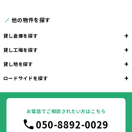
他の物件を探す
+
貸し倉庫を探す
+
貸し工場を探す
東京都
23区
+
貸し地を探す
東京都
千代田区
中央区
港区
新宿区
文京区
23区
+
ロードサイドを探す
東京都
台東区
墨田区
江東区
品川区
目黒区
大田区
千代田区
世田谷区
中央区
渋谷区
港区
新宿区
中野区
文京区
杉並区
23区
東京都
豊島区
台東区
北区
墨田区
荒川区
江東区
板橋区
品川区
練馬区
目黒区
足立区
葛飾区
大田区
千代田区
江戸川区
世田谷区
中央区
渋谷区
港区
新宿区
中野区
文京区
杉並区
23区
豊島区
台東区
北区
墨田区
荒川区
江東区
板橋区
品川区
練馬区
目黒区
足立区
お電話でご相談されたい方はこちら
葛飾区
大田区
千代田区
江戸川区
世田谷区
中央区
渋谷区
港区
新宿区
中野区
文京区
杉並区
市部
050-8892-0029
豊島区
台東区
北区
墨田区
荒川区
江東区
板橋区
品川区
練馬区
目黒区
足立区
葛飾区
大田区
江戸川区
世田谷区
渋谷区
中野区
杉並区