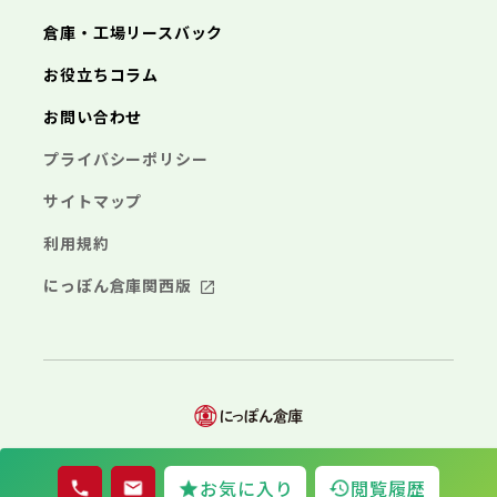
海老名市
鎌倉市
藤沢市
座間市
小田原市
南足柄市
茅ヶ崎市
綾瀬市
逗子市
倉庫・工場リースバック
さいたま市
川越市
熊谷市
川口市
行田市
埼玉県
三浦市
秦野市
厚木市
大和市
伊勢原市
秩父市
所沢市
飯能市
加須市
本庄市
お役立ちコラム
海老名市
座間市
南足柄市
綾瀬市
東松山市
さいたま市
春日部市
川越市
狭山市
熊谷市
羽生市
川口市
鴻巣市
行田市
埼玉県
お問い合わせ
深谷市
秩父市
上尾市
所沢市
草加市
飯能市
越谷市
加須市
蕨市
本庄市
戸田市
入間市
東松山市
さいたま市
朝霞市
春日部市
川越市
志木市
狭山市
熊谷市
和光市
羽生市
川口市
新座市
鴻巣市
行田市
埼玉県
プライバシーポリシー
桶川市
深谷市
秩父市
久喜市
上尾市
所沢市
北本市
草加市
飯能市
八潮市
越谷市
加須市
富士見市
蕨市
本庄市
戸田市
三郷市
入間市
東松山市
さいたま市
蓮田市
朝霞市
春日部市
川越市
坂戸市
志木市
狭山市
熊谷市
幸手市
和光市
羽生市
川口市
鶴ヶ島市
新座市
鴻巣市
行田市
サイトマップ
日高市
桶川市
深谷市
秩父市
吉川市
久喜市
上尾市
所沢市
ふじみ野市
北本市
草加市
飯能市
八潮市
越谷市
加須市
白岡市
富士見市
蕨市
本庄市
戸田市
利用規約
三郷市
入間市
東松山市
蓮田市
朝霞市
春日部市
坂戸市
志木市
狭山市
幸手市
和光市
羽生市
鶴ヶ島市
新座市
鴻巣市
日高市
桶川市
深谷市
吉川市
久喜市
上尾市
ふじみ野市
北本市
草加市
八潮市
越谷市
白岡市
富士見市
蕨市
戸田市
にっぽん倉庫関西版
千葉県
三郷市
入間市
蓮田市
朝霞市
坂戸市
志木市
幸手市
和光市
鶴ヶ島市
新座市
日高市
桶川市
吉川市
久喜市
ふじみ野市
北本市
八潮市
白岡市
富士見市
千葉市
銚子市
市川市
船橋市
館山市
千葉県
三郷市
蓮田市
坂戸市
幸手市
鶴ヶ島市
木更津市
松戸市
野田市
茂原市
成田市
日高市
吉川市
ふじみ野市
白岡市
佐倉市
千葉市
東金市
銚子市
旭市
市川市
習志野市
船橋市
柏市
館山市
勝浦市
千葉県
市原市
木更津市
流山市
松戸市
八千代市
野田市
我孫子市
茂原市
成田市
鴨川市
鎌ヶ谷市
佐倉市
千葉市
東金市
銚子市
君津市
旭市
市川市
富津市
習志野市
船橋市
浦安市
柏市
館山市
四街道市
勝浦市
千葉県
袖ヶ浦市
市原市
木更津市
流山市
八街市
松戸市
八千代市
© 2026 Nipponsouko
印西市
野田市
白井市
我孫子市
茂原市
富里市
成田市
鴨川市
お気に入り
閲覧履歴