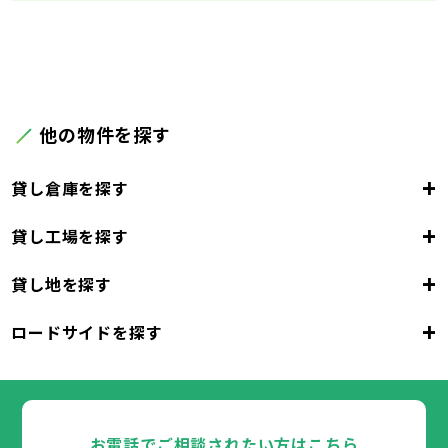
他の物件を探す
+
貸し倉庫を探す
+
貸し工場を探す
東京都
23区
+
貸し地を探す
東京都
千代田区
中央区
港区
新宿区
文京区
23区
+
ロードサイドを探す
東京都
台東区
墨田区
江東区
品川区
目黒区
大田区
千代田区
世田谷区
中央区
渋谷区
港区
新宿区
中野区
文京区
杉並区
23区
東京都
豊島区
台東区
北区
墨田区
荒川区
江東区
板橋区
品川区
練馬区
目黒区
足立区
葛飾区
大田区
千代田区
江戸川区
世田谷区
中央区
渋谷区
港区
新宿区
中野区
文京区
杉並区
23区
豊島区
台東区
北区
墨田区
荒川区
江東区
板橋区
品川区
練馬区
目黒区
足立区
お電話でご相談されたい方はこちら