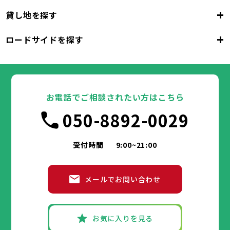
23区
+
貸し地を探す
東京都
千代田区
中央区
港区
新宿区
文京区
23区
+
ロードサイドを探す
東京都
台東区
墨田区
江東区
品川区
目黒区
大田区
千代田区
世田谷区
中央区
渋谷区
港区
新宿区
中野区
文京区
杉並区
23区
東京都
豊島区
台東区
北区
墨田区
荒川区
江東区
板橋区
品川区
練馬区
目黒区
足立区
葛飾区
大田区
千代田区
江戸川区
世田谷区
中央区
渋谷区
港区
新宿区
中野区
文京区
杉並区
23区
豊島区
台東区
北区
墨田区
荒川区
江東区
板橋区
品川区
練馬区
目黒区
足立区
お電話でご相談されたい方はこちら
葛飾区
大田区
千代田区
江戸川区
世田谷区
中央区
渋谷区
港区
新宿区
中野区
文京区
杉並区
市部
050-8892-0029
豊島区
台東区
北区
墨田区
荒川区
江東区
板橋区
品川区
練馬区
目黒区
足立区
葛飾区
大田区
江戸川区
世田谷区
渋谷区
中野区
杉並区
八王子市
立川市
武蔵野市
三鷹市
青梅市
市部
豊島区
北区
荒川区
板橋区
練馬区
足立区
受付時間
9:00~21:00
府中市
昭島市
調布市
町田市
小金井市
葛飾区
江戸川区
小平市
八王子市
日野市
立川市
東村山市
武蔵野市
国分寺市
三鷹市
国立市
青梅市
市部
福生市
府中市
狛江市
昭島市
東大和市
調布市
町田市
清瀬市
小金井市
東久留米市
メールでお問い合わせ
武蔵村山市
小平市
八王子市
日野市
立川市
多摩市
東村山市
武蔵野市
稲城市
国分寺市
羽村市
三鷹市
国立市
青梅市
市部
あきる野市
福生市
府中市
狛江市
昭島市
西東京市
東大和市
調布市
町田市
清瀬市
小金井市
東久留米市
武蔵村山市
小平市
八王子市
日野市
立川市
多摩市
東村山市
武蔵野市
稲城市
国分寺市
羽村市
三鷹市
国立市
青梅市
お気に入りを見る
あきる野市
福生市
府中市
狛江市
昭島市
西東京市
東大和市
調布市
町田市
清瀬市
小金井市
東久留米市