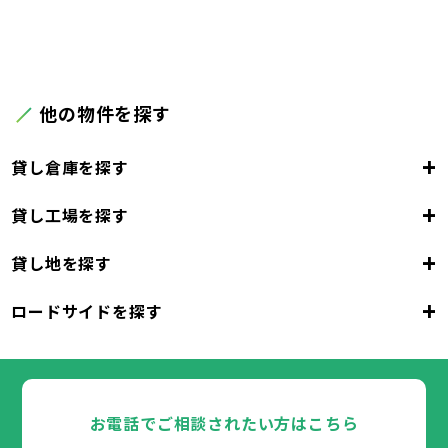
他の物件を探す
+
貸し倉庫を探す
+
貸し工場を探す
東京都
23区
+
貸し地を探す
東京都
千代田区
中央区
港区
新宿区
文京区
23区
+
ロードサイドを探す
東京都
台東区
墨田区
江東区
品川区
目黒区
大田区
千代田区
世田谷区
中央区
渋谷区
港区
新宿区
中野区
文京区
杉並区
23区
東京都
豊島区
台東区
北区
墨田区
荒川区
江東区
板橋区
品川区
練馬区
目黒区
足立区
葛飾区
大田区
千代田区
江戸川区
世田谷区
中央区
渋谷区
港区
新宿区
中野区
文京区
杉並区
23区
豊島区
台東区
北区
墨田区
荒川区
江東区
板橋区
品川区
練馬区
目黒区
足立区
お電話でご相談されたい方はこちら
葛飾区
大田区
千代田区
江戸川区
世田谷区
中央区
渋谷区
港区
新宿区
中野区
文京区
杉並区