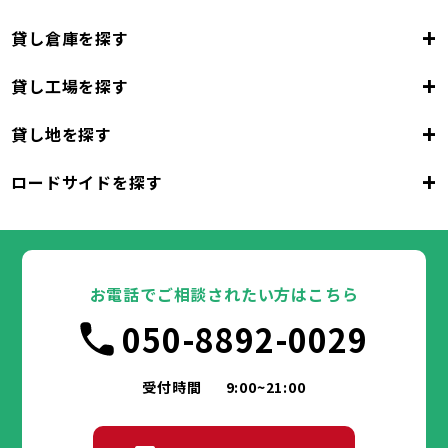
+
貸し倉庫を探す
+
貸し工場を探す
東京都
23区
+
貸し地を探す
東京都
千代田区
中央区
港区
新宿区
文京区
23区
+
ロードサイドを探す
東京都
台東区
墨田区
江東区
品川区
目黒区
大田区
千代田区
世田谷区
中央区
渋谷区
港区
新宿区
中野区
文京区
杉並区
23区
東京都
豊島区
台東区
北区
墨田区
荒川区
江東区
板橋区
品川区
練馬区
目黒区
足立区
葛飾区
大田区
千代田区
江戸川区
世田谷区
中央区
渋谷区
港区
新宿区
中野区
文京区
杉並区
23区
豊島区
台東区
北区
墨田区
荒川区
江東区
板橋区
品川区
練馬区
目黒区
足立区
お電話でご相談されたい方はこちら
葛飾区
大田区
千代田区
江戸川区
世田谷区
中央区
渋谷区
港区
新宿区
中野区
文京区
杉並区
市部
050-8892-0029
豊島区
台東区
北区
墨田区
荒川区
江東区
板橋区
品川区
練馬区
目黒区
足立区
葛飾区
大田区
江戸川区
世田谷区
渋谷区
中野区
杉並区
八王子市
立川市
武蔵野市
三鷹市
青梅市
市部
豊島区
北区
荒川区
板橋区
練馬区
足立区
受付時間
9:00~21:00
府中市
昭島市
調布市
町田市
小金井市
葛飾区
江戸川区
小平市
八王子市
日野市
立川市
東村山市
武蔵野市
国分寺市
三鷹市
国立市
青梅市
市部
福生市
府中市
狛江市
昭島市
東大和市
調布市
町田市
清瀬市
小金井市
東久留米市