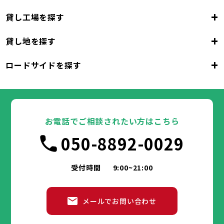
+
貸し工場を探す
東京都
23区
+
貸し地を探す
東京都
千代田区
中央区
港区
新宿区
文京区
23区
+
ロードサイドを探す
東京都
台東区
墨田区
江東区
品川区
目黒区
大田区
千代田区
世田谷区
中央区
渋谷区
港区
新宿区
中野区
文京区
杉並区
23区
東京都
豊島区
台東区
北区
墨田区
荒川区
江東区
板橋区
品川区
練馬区
目黒区
足立区
葛飾区
大田区
千代田区
江戸川区
世田谷区
中央区
渋谷区
港区
新宿区
中野区
文京区
杉並区
23区
豊島区
台東区
北区
墨田区
荒川区
江東区
板橋区
品川区
練馬区
目黒区
足立区
お電話でご相談されたい方はこちら
葛飾区
大田区
千代田区
江戸川区
世田谷区
中央区
渋谷区
港区
新宿区
中野区
文京区
杉並区
市部
050-8892-0029
豊島区
台東区
北区
墨田区
荒川区
江東区
板橋区
品川区
練馬区
目黒区
足立区
葛飾区
大田区
江戸川区
世田谷区
渋谷区
中野区
杉並区
八王子市
立川市
武蔵野市
三鷹市
青梅市
市部
豊島区
北区
荒川区
板橋区
練馬区
足立区
受付時間
9:00~21:00
府中市
昭島市
調布市
町田市
小金井市
葛飾区
江戸川区
小平市
八王子市
日野市
立川市
東村山市
武蔵野市
国分寺市
三鷹市
国立市
青梅市
市部
福生市
府中市
狛江市
昭島市
東大和市
調布市
町田市
清瀬市
小金井市
東久留米市
メールでお問い合わせ
武蔵村山市
小平市
八王子市
日野市
立川市
多摩市
東村山市
武蔵野市
稲城市
国分寺市
羽村市
三鷹市
国立市
青梅市
市部
あきる野市
福生市
府中市
狛江市
昭島市
西東京市
東大和市
調布市
町田市
清瀬市
小金井市
東久留米市