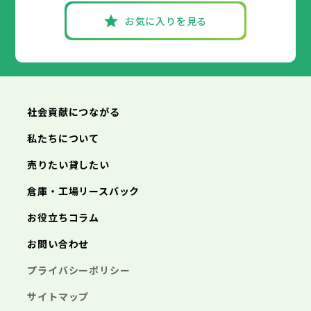
武蔵村山市
小平市
八王子市
日野市
立川市
多摩市
東村山市
武蔵野市
稲城市
国分寺市
羽村市
三鷹市
国立市
青梅市
お気に入りを見る
あきる野市
福生市
府中市
狛江市
昭島市
西東京市
東大和市
調布市
町田市
清瀬市
小金井市
東久留米市
神奈川県
武蔵村山市
小平市
日野市
多摩市
東村山市
稲城市
国分寺市
羽村市
国立市
あきる野市
福生市
狛江市
西東京市
東大和市
清瀬市
東久留米市
横浜市
川崎市
相模原市
横須賀市
平塚市
神奈川県
武蔵村山市
多摩市
稲城市
羽村市
鎌倉市
藤沢市
小田原市
茅ヶ崎市
逗子市
あきる野市
西東京市
三浦市
横浜市
秦野市
川崎市
厚木市
相模原市
大和市
横須賀市
伊勢原市
平塚市
神奈川県
社会貢献につながる
海老名市
鎌倉市
藤沢市
座間市
小田原市
南足柄市
茅ヶ崎市
綾瀬市
逗子市
三浦市
横浜市
秦野市
川崎市
厚木市
相模原市
大和市
横須賀市
伊勢原市
平塚市
神奈川県
私たちについて
海老名市
鎌倉市
藤沢市
座間市
小田原市
南足柄市
茅ヶ崎市
綾瀬市
逗子市
埼玉県
売りたい貸したい
三浦市
横浜市
秦野市
川崎市
厚木市
相模原市
大和市
横須賀市
伊勢原市
平塚市
海老名市
鎌倉市
藤沢市
座間市
小田原市
南足柄市
茅ヶ崎市
綾瀬市
逗子市
倉庫・工場リースバック
さいたま市
川越市
熊谷市
川口市
行田市
埼玉県
三浦市
秦野市
厚木市
大和市
伊勢原市
秩父市
所沢市
飯能市
加須市
本庄市
お役立ちコラム
海老名市
座間市
南足柄市
綾瀬市
東松山市
さいたま市
春日部市
川越市
狭山市
熊谷市
羽生市
川口市
鴻巣市
行田市
埼玉県
お問い合わせ
深谷市
秩父市
上尾市
所沢市
草加市
飯能市
越谷市
加須市
蕨市
本庄市
戸田市
入間市
東松山市
さいたま市
朝霞市
春日部市
川越市
志木市
狭山市
熊谷市
和光市
羽生市
川口市
新座市
鴻巣市
行田市
埼玉県
プライバシーポリシー
桶川市
深谷市
秩父市
久喜市
上尾市
所沢市
北本市
草加市
飯能市
八潮市
越谷市
加須市
富士見市
蕨市
本庄市
戸田市
三郷市
入間市
東松山市
さいたま市
蓮田市
朝霞市
春日部市
川越市
坂戸市
志木市
狭山市
熊谷市
幸手市
和光市
羽生市
川口市
鶴ヶ島市
新座市
鴻巣市
行田市
サイトマップ