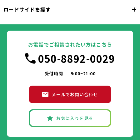
千代田区
中央区
港区
新宿区
文京区
23区
+
ロードサイドを探す
東京都
台東区
墨田区
江東区
品川区
目黒区
大田区
千代田区
世田谷区
中央区
渋谷区
港区
新宿区
中野区
文京区
杉並区
23区
東京都
豊島区
台東区
北区
墨田区
荒川区
江東区
板橋区
品川区
練馬区
目黒区
足立区
葛飾区
大田区
千代田区
江戸川区
世田谷区
中央区
渋谷区
港区
新宿区
中野区
文京区
杉並区
23区
豊島区
台東区
北区
墨田区
荒川区
江東区
板橋区
品川区
練馬区
目黒区
足立区
お電話でご相談されたい方はこちら
葛飾区
大田区
千代田区
江戸川区
世田谷区
中央区
渋谷区
港区
新宿区
中野区
文京区
杉並区
市部
050-8892-0029
豊島区
台東区
北区
墨田区
荒川区
江東区
板橋区
品川区
練馬区
目黒区
足立区
葛飾区
大田区
江戸川区
世田谷区
渋谷区
中野区
杉並区
八王子市
立川市
武蔵野市
三鷹市
青梅市
市部
豊島区
北区
荒川区
板橋区
練馬区
足立区
受付時間
9:00~21:00
府中市
昭島市
調布市
町田市
小金井市
葛飾区
江戸川区
小平市
八王子市
日野市
立川市
東村山市
武蔵野市
国分寺市
三鷹市
国立市
青梅市
市部
福生市
府中市
狛江市
昭島市
東大和市
調布市
町田市
清瀬市
小金井市
東久留米市
メールでお問い合わせ
武蔵村山市
小平市
八王子市
日野市
立川市
多摩市
東村山市
武蔵野市
稲城市
国分寺市
羽村市
三鷹市
国立市
青梅市
市部
あきる野市
福生市
府中市
狛江市
昭島市
西東京市
東大和市
調布市
町田市
清瀬市
小金井市
東久留米市
武蔵村山市
小平市
八王子市
日野市
立川市
多摩市
東村山市
武蔵野市
稲城市
国分寺市
羽村市
三鷹市
国立市
青梅市
お気に入りを見る
あきる野市
福生市
府中市
狛江市
昭島市
西東京市
東大和市
調布市
町田市
清瀬市
小金井市
東久留米市
神奈川県
武蔵村山市
小平市
日野市
多摩市
東村山市
稲城市
国分寺市
羽村市
国立市
あきる野市
福生市
狛江市
西東京市
東大和市
清瀬市
東久留米市