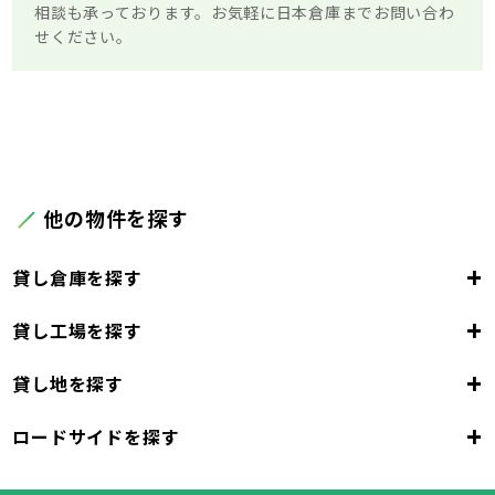
相談も承っております。お気軽に日本倉庫までお問い合わ
せください。
他の物件を探す
+
貸し倉庫を探す
+
貸し工場を探す
東京都
23区
+
貸し地を探す
東京都
千代田区
中央区
港区
新宿区
文京区
23区
+
ロードサイドを探す
東京都
台東区
墨田区
江東区
品川区
目黒区
大田区
千代田区
世田谷区
中央区
渋谷区
港区
新宿区
中野区
文京区
杉並区
23区