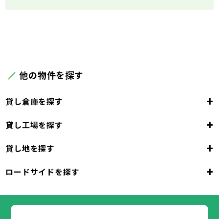
他の物件を探す
+
貸し倉庫を探す
+
貸し工場を探す
東京都
23区
+
貸し地を探す
東京都
千代田区
中央区
港区
新宿区
文京区
23区
+
ロードサイドを探す
東京都
台東区
墨田区
江東区
品川区
目黒区
大田区
千代田区
世田谷区
中央区
渋谷区
港区
新宿区
中野区
文京区
杉並区
23区
東京都
豊島区
台東区
北区
墨田区
荒川区
江東区
板橋区
品川区
練馬区
目黒区
足立区
葛飾区
大田区
千代田区
江戸川区
世田谷区
中央区
渋谷区
港区
新宿区
中野区
文京区
杉並区
23区