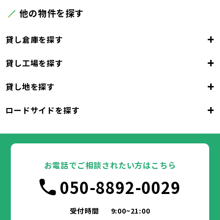
他の物件を探す
+
貸し倉庫を探す
+
貸し工場を探す
東京都
23区
+
貸し地を探す
東京都
千代田区
中央区
港区
新宿区
文京区
23区
+
ロードサイドを探す
東京都
台東区
墨田区
江東区
品川区
目黒区
大田区
千代田区
世田谷区
中央区
渋谷区
港区
新宿区
中野区
文京区
杉並区
23区
東京都
豊島区
台東区
北区
墨田区
荒川区
江東区
板橋区
品川区
練馬区
目黒区
足立区
葛飾区
大田区
千代田区
江戸川区
世田谷区
中央区
渋谷区
港区
新宿区
中野区
文京区
杉並区
23区
豊島区
台東区
北区
墨田区
荒川区
江東区
板橋区
品川区
練馬区
目黒区
足立区
お電話でご相談されたい方はこちら
葛飾区
大田区
千代田区
江戸川区
世田谷区
中央区
渋谷区
港区
新宿区
中野区
文京区
杉並区
市部
050-8892-0029
豊島区
台東区
北区
墨田区
荒川区
江東区
板橋区
品川区
練馬区
目黒区
足立区
葛飾区
大田区
江戸川区
世田谷区
渋谷区
中野区
杉並区
八王子市
立川市
武蔵野市
三鷹市
青梅市
市部
豊島区
北区
荒川区
板橋区
練馬区
足立区
受付時間
9:00~21:00
府中市
昭島市
調布市
町田市
小金井市