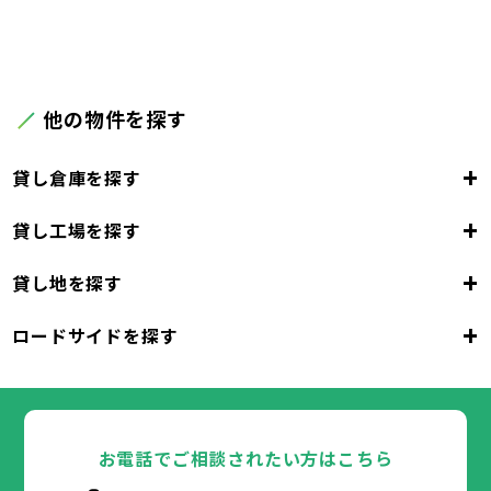
他の物件を探す
+
貸し倉庫を探す
+
貸し工場を探す
東京都
23区
+
貸し地を探す
東京都
千代田区
中央区
港区
新宿区
文京区
23区
+
ロードサイドを探す
東京都
台東区
墨田区
江東区
品川区
目黒区
大田区
千代田区
世田谷区
中央区
渋谷区
港区
新宿区
中野区
文京区
杉並区
23区
東京都
豊島区
台東区
北区
墨田区
荒川区
江東区
板橋区
品川区
練馬区
目黒区
足立区
葛飾区
大田区
千代田区
江戸川区
世田谷区
中央区
渋谷区
港区
新宿区
中野区
文京区
杉並区
23区
豊島区
台東区
北区
墨田区
荒川区
江東区
板橋区
品川区
練馬区
目黒区
足立区
お電話でご相談されたい方はこちら
葛飾区
大田区
千代田区
江戸川区
世田谷区
中央区
渋谷区
港区
新宿区
中野区
文京区
杉並区