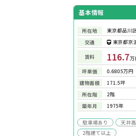
基本情報
東京都品川
所在地
東京都京
交通
116.7
賃料
万
0.6805万円
坪単価
171.5坪
建物面積
2階
所在階
1975年
築年月
駐車場あり
天井高
2階建て以上