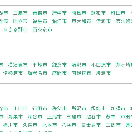
野市
三鷹市
青梅市
府中市
昭島市
調布市
町田市
寺市
国立市
福生市
狛江市
東大和市
清瀬市
東久留
あきる野市
西東京市
市
横須賀市
平塚市
鎌倉市
藤沢市
小田原市
茅ヶ崎
伊勢原市
海老名市
座間市
南足柄市
綾瀬市
谷市
川口市
行田市
秩父市
所沢市
飯能市
加須市
市
鴻巣市
深谷市
上尾市
草加市
越谷市
蕨市
戸田
桶川市
久喜市
北本市
八潮市
富士見市
三郷市
蓮