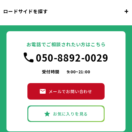
千代田区
中央区
港区
新宿区
文京区
23区
+
ロードサイドを探す
東京都
台東区
墨田区
江東区
品川区
目黒区
大田区
千代田区
世田谷区
中央区
渋谷区
港区
新宿区
中野区
文京区
杉並区
23区
東京都
豊島区
台東区
北区
墨田区
荒川区
江東区
板橋区
品川区
練馬区
目黒区
足立区
葛飾区
大田区
千代田区
江戸川区
世田谷区
中央区
渋谷区
港区
新宿区
中野区
文京区
杉並区
23区
豊島区
台東区
北区
墨田区
荒川区
江東区
板橋区
品川区
練馬区
目黒区
足立区
お電話でご相談されたい方はこちら
葛飾区
大田区
千代田区
江戸川区
世田谷区
中央区
渋谷区
港区
新宿区
中野区
文京区
杉並区
市部
050-8892-0029
豊島区
台東区
北区
墨田区
荒川区
江東区
板橋区
品川区
練馬区
目黒区
足立区
葛飾区
大田区
江戸川区
世田谷区
渋谷区
中野区
杉並区
八王子市
立川市
武蔵野市
三鷹市
青梅市
市部
豊島区
北区
荒川区
板橋区
練馬区
足立区
受付時間
9:00~21:00
府中市
昭島市
調布市
町田市
小金井市
葛飾区
江戸川区
小平市
八王子市
日野市
立川市
東村山市
武蔵野市
国分寺市
三鷹市
国立市
青梅市
市部
福生市
府中市
狛江市
昭島市
東大和市
調布市
町田市
清瀬市
小金井市
東久留米市
メールでお問い合わせ
武蔵村山市
小平市
八王子市
日野市
立川市
多摩市
東村山市
武蔵野市
稲城市
国分寺市
羽村市
三鷹市
国立市
青梅市
市部
あきる野市
福生市
府中市
狛江市
昭島市
西東京市
東大和市
調布市
町田市
清瀬市
小金井市
東久留米市
武蔵村山市
小平市
八王子市
日野市
立川市
多摩市
東村山市
武蔵野市
稲城市
国分寺市
羽村市
三鷹市
国立市
青梅市
お気に入りを見る
あきる野市
福生市
府中市
狛江市
昭島市
西東京市
東大和市
調布市
町田市
清瀬市
小金井市
東久留米市
神奈川県
武蔵村山市
小平市
日野市
多摩市
東村山市
稲城市
国分寺市
羽村市
国立市
あきる野市
福生市
狛江市
西東京市
東大和市
清瀬市
東久留米市