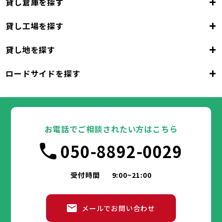
+
貸し倉庫を探す
+
貸し工場を探す
東京都
23区
+
貸し地を探す
東京都
千代田区
中央区
港区
新宿区
文京区
23区
+
ロードサイドを探す
東京都
台東区
墨田区
江東区
品川区
目黒区
大田区
千代田区
世田谷区
中央区
渋谷区
港区
新宿区
中野区
文京区
杉並区
23区
東京都
豊島区
台東区
北区
墨田区
荒川区
江東区
板橋区
品川区
練馬区
目黒区
足立区
葛飾区
大田区
千代田区
江戸川区
世田谷区
中央区
渋谷区
港区
新宿区
中野区
文京区
杉並区
23区
豊島区
台東区
北区
墨田区
荒川区
江東区
板橋区
品川区
練馬区
目黒区
足立区
お電話でご相談されたい方はこちら
葛飾区
大田区
千代田区
江戸川区
世田谷区
中央区
渋谷区
港区
新宿区
中野区
文京区
杉並区
市部
050-8892-0029
豊島区
台東区
北区
墨田区
荒川区
江東区
板橋区
品川区
練馬区
目黒区
足立区
葛飾区
大田区
江戸川区
世田谷区
渋谷区
中野区
杉並区
八王子市
立川市
武蔵野市
三鷹市
青梅市
市部
豊島区
北区
荒川区
板橋区
練馬区
足立区
受付時間
9:00~21:00
府中市
昭島市
調布市
町田市
小金井市
葛飾区
江戸川区
小平市
八王子市
日野市
立川市
東村山市
武蔵野市
国分寺市
三鷹市
国立市
青梅市
市部
福生市
府中市
狛江市
昭島市
東大和市
調布市
町田市
清瀬市
小金井市
東久留米市
メールでお問い合わせ
武蔵村山市
小平市
八王子市
日野市
立川市
多摩市
東村山市
武蔵野市
稲城市
国分寺市
羽村市
三鷹市
国立市
青梅市
市部