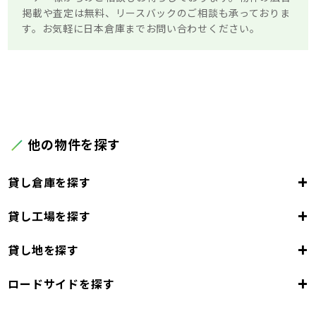
掲載や査定は無料、リースバックのご相談も承っておりま
す。お気軽に日本倉庫までお問い合わせください。
他の物件を探す
+
貸し倉庫を探す
+
貸し工場を探す
東京都
23区
+
貸し地を探す
東京都
千代田区
中央区
港区
新宿区
文京区
23区
+
ロードサイドを探す
東京都
台東区
墨田区
江東区
品川区
目黒区
大田区
千代田区
世田谷区
中央区
渋谷区
港区
新宿区
中野区
文京区
杉並区
23区