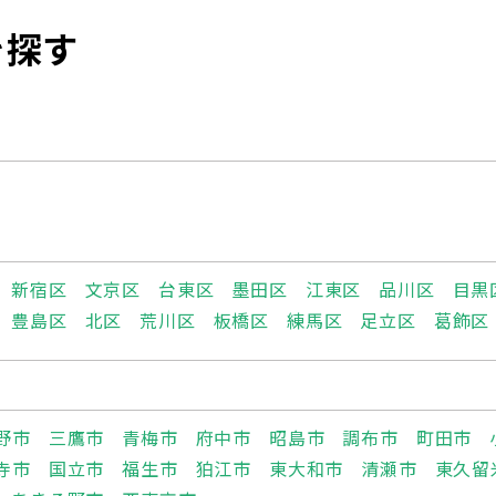
を探す
新宿区
文京区
台東区
墨田区
江東区
品川区
目黒
豊島区
北区
荒川区
板橋区
練馬区
足立区
葛飾区
野市
三鷹市
青梅市
府中市
昭島市
調布市
町田市
寺市
国立市
福生市
狛江市
東大和市
清瀬市
東久留