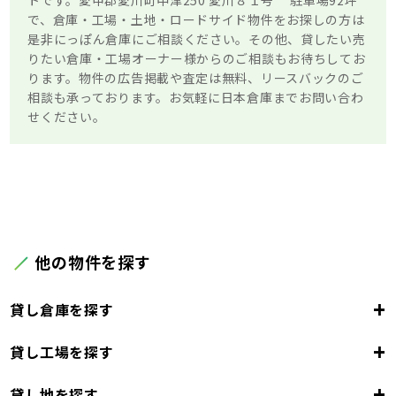
トです。愛甲郡愛川町中津250 愛川８１号 駐車場92坪
で、倉庫・工場・土地・ロードサイド物件をお探しの方は
是非にっぽん倉庫にご相談ください。その他、貸したい売
りたい倉庫・工場オーナー様からのご相談もお待ちしてお
ります。物件の広告掲載や査定は無料、リースバックのご
相談も承っております。お気軽に日本倉庫までお問い合わ
せください。
他の物件を探す
+
貸し倉庫を探す
+
貸し工場を探す
東京都
23区
+
貸し地を探す