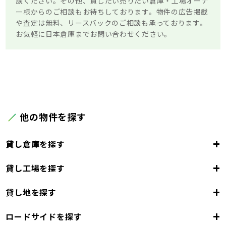
談ください。その他、貸したい売りたい倉庫・工場オーナ
ー様からのご相談もお待ちしております。物件の広告掲載
や査定は無料、リースバックのご相談も承っております。
お気軽に日本倉庫までお問い合わせください。
他の物件を探す
+
貸し倉庫を探す
+
貸し工場を探す
東京都
23区
+
貸し地を探す
東京都
千代田区
中央区
港区
新宿区
文京区
23区
+
ロードサイドを探す
東京都
台東区
墨田区
江東区
品川区
目黒区