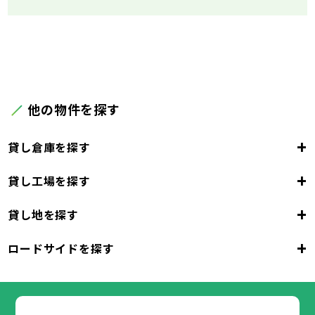
他の物件を探す
+
貸し倉庫を探す
+
貸し工場を探す
東京都
23区
+
貸し地を探す
東京都
千代田区
中央区
港区
新宿区
文京区
23区
+
ロードサイドを探す
東京都
台東区
墨田区
江東区
品川区
目黒区
大田区
千代田区
世田谷区
中央区
渋谷区
港区
新宿区
中野区
文京区
杉並区
23区
東京都
豊島区
台東区
北区
墨田区
荒川区
江東区
板橋区
品川区
練馬区
目黒区
足立区
葛飾区
大田区
千代田区
江戸川区
世田谷区
中央区
渋谷区
港区
新宿区
中野区
文京区
杉並区
23区