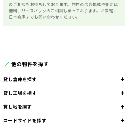
のご相談もお待ちしております。物件の広告掲載や査定は
無料、リースバックのご相談も承っております。お気軽に
日本倉庫までお問い合わせください。
他の物件を探す
+
貸し倉庫を探す
+
貸し工場を探す
東京都
23区
+
貸し地を探す
東京都
千代田区
中央区
港区
新宿区
文京区
23区
+
ロードサイドを探す
東京都
台東区
墨田区
江東区
品川区
目黒区