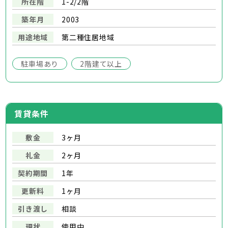
所在階
1-2/2階
築年月
2003
用途地域
第二種住居地域
駐車場あり
2階建て以上
賃貸条件
敷金
3ヶ月
礼金
2ヶ月
契約期間
1年
更新料
1ヶ月
引き渡し
相談
現状
使用中