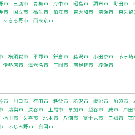
野市
三鷹市
青梅市
府中市
昭島市
調布市
町田市
寺市
国立市
福生市
狛江市
東大和市
清瀬市
東久留
あきる野市
西東京市
市
横須賀市
平塚市
鎌倉市
藤沢市
小田原市
茅ヶ崎
伊勢原市
海老名市
座間市
南足柄市
綾瀬市
谷市
川口市
行田市
秩父市
所沢市
飯能市
加須市
市
鴻巣市
深谷市
上尾市
草加市
越谷市
蕨市
戸田
桶川市
久喜市
北本市
八潮市
富士見市
三郷市
蓮
市
ふじみ野市
白岡市