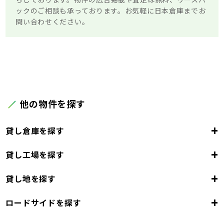
ックのご相談も承っております。お気軽に日本倉庫までお
問い合わせください。
他の物件を探す
+
貸し倉庫を探す
+
貸し工場を探す
東京都
23区
+
貸し地を探す
東京都
千代田区
中央区
港区
新宿区
文京区
23区
+
ロードサイドを探す
東京都
台東区
墨田区
江東区
品川区
目黒区
大田区
千代田区
世田谷区
中央区
渋谷区
港区
新宿区
中野区
文京区
杉並区
23区