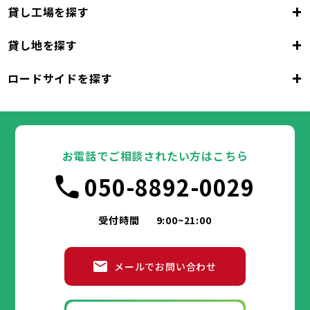
+
貸し工場を探す
東京都
23区
+
貸し地を探す
東京都
千代田区
中央区
港区
新宿区
文京区
23区
+
ロードサイドを探す
東京都
台東区
墨田区
江東区
品川区
目黒区
大田区
千代田区
世田谷区
中央区
渋谷区
港区
新宿区
中野区
文京区
杉並区
23区
東京都
豊島区
台東区
北区
墨田区
荒川区
江東区
板橋区
品川区
練馬区
目黒区
足立区
葛飾区
大田区
千代田区
江戸川区
世田谷区
中央区
渋谷区
港区
新宿区
中野区
文京区
杉並区
23区
豊島区
台東区
北区
墨田区
荒川区
江東区
板橋区
品川区
練馬区
目黒区
足立区
お電話でご相談されたい方はこちら
葛飾区
大田区
千代田区
江戸川区
世田谷区
中央区
渋谷区
港区
新宿区
中野区
文京区
杉並区
市部
050-8892-0029
豊島区
台東区
北区
墨田区
荒川区
江東区
板橋区
品川区
練馬区
目黒区
足立区
葛飾区
大田区
江戸川区
世田谷区
渋谷区
中野区
杉並区
八王子市
立川市
武蔵野市
三鷹市
青梅市
市部
豊島区
北区
荒川区
板橋区
練馬区
足立区
受付時間
9:00~21:00
府中市
昭島市
調布市
町田市
小金井市
葛飾区
江戸川区
小平市
八王子市
日野市
立川市
東村山市
武蔵野市
国分寺市
三鷹市
国立市
青梅市
市部
福生市
府中市
狛江市
昭島市
東大和市
調布市
町田市
清瀬市
小金井市
東久留米市
メールでお問い合わせ
武蔵村山市
小平市
八王子市
日野市
立川市
多摩市
東村山市
武蔵野市
稲城市
国分寺市
羽村市
三鷹市
国立市
青梅市
市部
あきる野市
福生市
府中市
狛江市
昭島市
西東京市
東大和市
調布市
町田市
清瀬市
小金井市
東久留米市
武蔵村山市
小平市
八王子市
日野市
立川市
多摩市
東村山市
武蔵野市
稲城市
国分寺市
羽村市
三鷹市
国立市
青梅市