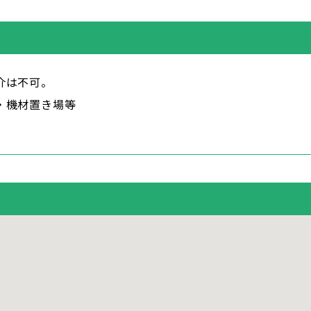
介は不可。
・機材置き場等
。