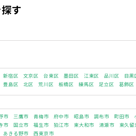
を探す
新宿区
文京区
台東区
墨田区
江東区
品川区
目黒
豊島区
北区
荒川区
板橋区
練馬区
足立区
葛飾区
野市
三鷹市
青梅市
府中市
昭島市
調布市
町田市
寺市
国立市
福生市
狛江市
東大和市
清瀬市
東久留
あきる野市
西東京市