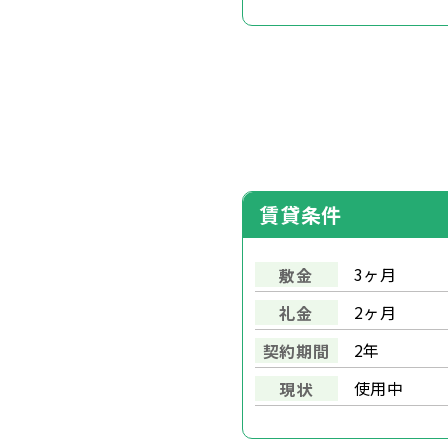
賃貸条件
3ヶ月
敷金
2ヶ月
礼金
2年
契約期間
使用中
現状