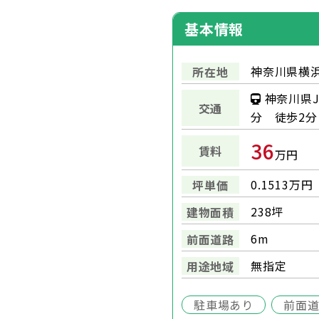
基本情報
神奈川県横浜
所在地
神奈川県J
交通
分 徒歩2分
36
賃料
万円
0.1513万円
坪単価
238坪
建物面積
6m
前面道路
無指定
用途地域
駐車場あり
前面道