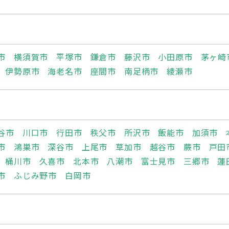
市
横須賀市
平塚市
鎌倉市
藤沢市
小田原市
茅ヶ崎
伊勢原市
海老名市
座間市
南足柄市
綾瀬市
谷市
川口市
行田市
秩父市
所沢市
飯能市
加須市
市
鴻巣市
深谷市
上尾市
草加市
越谷市
蕨市
戸田
桶川市
久喜市
北本市
八潮市
富士見市
三郷市
蓮
市
ふじみ野市
白岡市