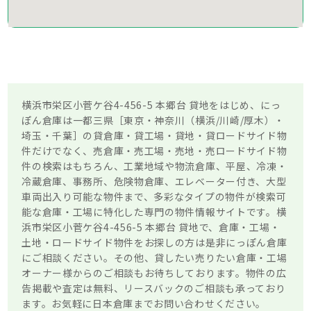
横浜市栄区小菅ケ谷4-456-5 本郷台 貸地をはじめ、にっ
ぽん倉庫は一都三県［東京・神奈川（横浜/川崎/厚木）・
埼玉・千葉］の貸倉庫・貸工場・貸地・貸ロードサイド物
件だけでなく、売倉庫・売工場・売地・売ロードサイド物
件の検索はもちろん、工業地域や物流倉庫、平屋、冷凍・
冷蔵倉庫、事務所、危険物倉庫、エレベーター付き、大型
車両出入り可能な物件まで、多彩なタイプの物件が検索可
能な倉庫・工場に特化した専門の物件情報サイトです。横
浜市栄区小菅ケ谷4-456-5 本郷台 貸地で、倉庫・工場・
土地・ロードサイド物件をお探しの方は是非にっぽん倉庫
にご相談ください。その他、貸したい売りたい倉庫・工場
オーナー様からのご相談もお待ちしております。物件の広
告掲載や査定は無料、リースバックのご相談も承っており
ます。お気軽に日本倉庫までお問い合わせください。