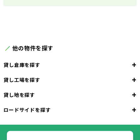
他の物件を探す
+
貸し倉庫を探す
+
貸し工場を探す
東京都
23区
+
貸し地を探す
東京都
千代田区
中央区
港区
新宿区
文京区
23区
+
ロードサイドを探す
東京都
台東区
墨田区
江東区
品川区
目黒区
大田区
千代田区
世田谷区
中央区
渋谷区
港区
新宿区
中野区
文京区
杉並区
23区
東京都
豊島区
台東区
北区
墨田区
荒川区
江東区
板橋区
品川区
練馬区
目黒区
足立区
葛飾区
大田区
千代田区
江戸川区
世田谷区
中央区
渋谷区
港区
新宿区
中野区
文京区
杉並区
23区