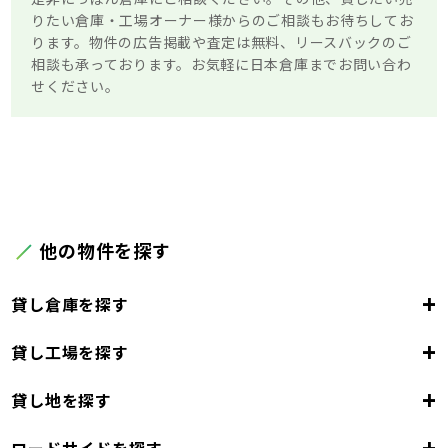
りたい倉庫・工場オーナー様からのご相談もお待ちしてお
ります。物件の広告掲載や査定は無料、リースバックのご
相談も承っております。お気軽に日本倉庫までお問い合わ
せください。
他の物件を探す
+
貸し倉庫を探す
+
貸し工場を探す
東京都
23区
+
貸し地を探す
東京都
千代田区
中央区
港区
新宿区
文京区
23区
+