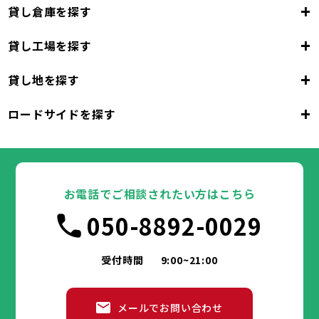
+
貸し倉庫を探す
+
貸し工場を探す
東京都
23区
+
貸し地を探す
東京都
千代田区
中央区
港区
新宿区
文京区
23区
+
ロードサイドを探す
東京都
台東区
墨田区
江東区
品川区
目黒区
大田区
千代田区
世田谷区
中央区
渋谷区
港区
新宿区
中野区
文京区
杉並区
23区
東京都
豊島区
台東区
北区
墨田区
荒川区
江東区
板橋区
品川区
練馬区
目黒区
足立区
葛飾区
大田区
千代田区
江戸川区
世田谷区
中央区
渋谷区
港区
新宿区
中野区
文京区
杉並区
23区
豊島区
台東区
北区
墨田区
荒川区
江東区
板橋区
品川区
練馬区
目黒区
足立区
お電話でご相談されたい方はこちら
葛飾区
大田区
千代田区
江戸川区
世田谷区
中央区
渋谷区
港区
新宿区
中野区
文京区
杉並区
市部
050-8892-0029
豊島区
台東区
北区
墨田区
荒川区
江東区
板橋区
品川区
練馬区
目黒区
足立区
葛飾区
大田区
江戸川区
世田谷区
渋谷区
中野区
杉並区
八王子市
立川市
武蔵野市
三鷹市
青梅市
市部
豊島区
北区
荒川区
板橋区
練馬区
足立区
受付時間
9:00~21:00
府中市
昭島市
調布市
町田市
小金井市
葛飾区
江戸川区
小平市
八王子市
日野市
立川市
東村山市
武蔵野市
国分寺市
三鷹市
国立市
青梅市
市部
福生市
府中市
狛江市
昭島市
東大和市
調布市
町田市
清瀬市
小金井市
東久留米市
メールでお問い合わせ
武蔵村山市
小平市
八王子市
日野市
立川市
多摩市
東村山市
武蔵野市
稲城市
国分寺市
羽村市
三鷹市
国立市
青梅市
市部