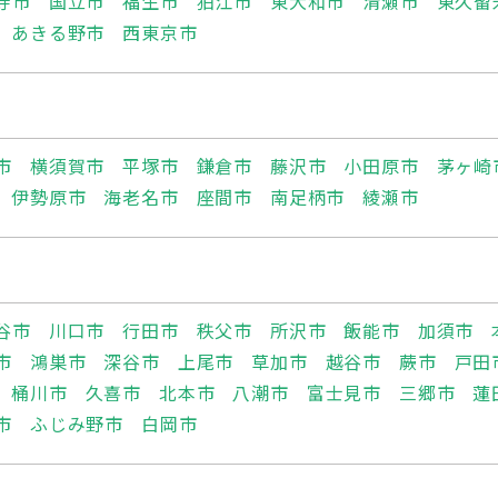
寺市
国立市
福生市
狛江市
東大和市
清瀬市
東久留
あきる野市
西東京市
市
横須賀市
平塚市
鎌倉市
藤沢市
小田原市
茅ヶ崎
伊勢原市
海老名市
座間市
南足柄市
綾瀬市
谷市
川口市
行田市
秩父市
所沢市
飯能市
加須市
市
鴻巣市
深谷市
上尾市
草加市
越谷市
蕨市
戸田
桶川市
久喜市
北本市
八潮市
富士見市
三郷市
蓮
市
ふじみ野市
白岡市