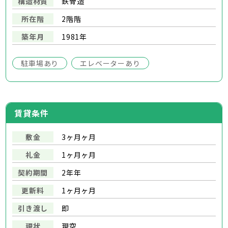
構造材質
鉄骨造
所在階
2階階
築年月
1981年
駐車場あり
エレベーターあり
賃貸条件
敷金
3ヶ月ヶ月
礼金
1ヶ月ヶ月
契約期間
2年年
更新料
1ヶ月ヶ月
引き渡し
即
現状
現空