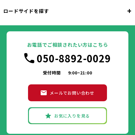
千代田区
中央区
港区
新宿区
文京区
23区
+
ロードサイドを探す
東京都
台東区
墨田区
江東区
品川区
目黒区
大田区
千代田区
世田谷区
中央区
渋谷区
港区
新宿区
中野区
文京区
杉並区
23区
東京都
豊島区
台東区
北区
墨田区
荒川区
江東区
板橋区
品川区
練馬区
目黒区
足立区
葛飾区
大田区
千代田区
江戸川区
世田谷区
中央区
渋谷区
港区
新宿区
中野区
文京区
杉並区
23区
豊島区
台東区
北区
墨田区
荒川区
江東区
板橋区
品川区
練馬区
目黒区
足立区
お電話でご相談されたい方はこちら
葛飾区
大田区
千代田区
江戸川区
世田谷区
中央区
渋谷区
港区
新宿区
中野区
文京区
杉並区
市部
050-8892-0029
豊島区
台東区
北区
墨田区
荒川区
江東区
板橋区
品川区
練馬区
目黒区
足立区
葛飾区
大田区
江戸川区
世田谷区
渋谷区
中野区
杉並区
八王子市
立川市
武蔵野市
三鷹市
青梅市
市部
豊島区
北区
荒川区
板橋区
練馬区
足立区
受付時間
9:00~21:00
府中市
昭島市
調布市
町田市
小金井市
葛飾区
江戸川区
小平市
八王子市
日野市
立川市
東村山市
武蔵野市
国分寺市
三鷹市
国立市
青梅市
市部
福生市
府中市
狛江市
昭島市
東大和市
調布市
町田市
清瀬市
小金井市
東久留米市
メールでお問い合わせ
武蔵村山市
小平市
八王子市
日野市
立川市
多摩市
東村山市
武蔵野市
稲城市
国分寺市
羽村市
三鷹市
国立市
青梅市
市部
あきる野市
福生市
府中市
狛江市
昭島市
西東京市
東大和市
調布市
町田市
清瀬市
小金井市
東久留米市
武蔵村山市
小平市
八王子市
日野市
立川市
多摩市
東村山市
武蔵野市
稲城市
国分寺市
羽村市
三鷹市
国立市
青梅市
お気に入りを見る
あきる野市
福生市
府中市
狛江市
昭島市
西東京市
東大和市
調布市
町田市
清瀬市
小金井市
東久留米市
神奈川県
武蔵村山市
小平市
日野市
多摩市
東村山市
稲城市
国分寺市
羽村市
国立市
あきる野市
福生市
狛江市
西東京市
東大和市
清瀬市
東久留米市