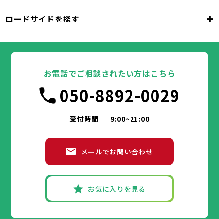
千代田区
中央区
港区
新宿区
文京区
23区
+
ロードサイドを探す
東京都
台東区
墨田区
江東区
品川区
目黒区
大田区
千代田区
世田谷区
中央区
渋谷区
港区
新宿区
中野区
文京区
杉並区
23区
東京都
豊島区
台東区
北区
墨田区
荒川区
江東区
板橋区
品川区
練馬区
目黒区
足立区
葛飾区
大田区
千代田区
江戸川区
世田谷区
中央区
渋谷区
港区
新宿区
中野区
文京区
杉並区
23区
豊島区
台東区
北区
墨田区
荒川区
江東区
板橋区
品川区
練馬区
目黒区
足立区
お電話でご相談されたい方はこちら
葛飾区
大田区
千代田区
江戸川区
世田谷区
中央区
渋谷区
港区
新宿区
中野区
文京区
杉並区
市部
050-8892-0029
豊島区
台東区
北区
墨田区
荒川区
江東区
板橋区
品川区
練馬区
目黒区
足立区
葛飾区
大田区
江戸川区
世田谷区
渋谷区
中野区
杉並区
八王子市
立川市
武蔵野市
三鷹市
青梅市
市部
豊島区
北区
荒川区
板橋区
練馬区
足立区
受付時間
9:00~21:00
府中市
昭島市
調布市
町田市
小金井市
葛飾区
江戸川区
小平市
八王子市
日野市
立川市
東村山市
武蔵野市
国分寺市
三鷹市
国立市
青梅市
市部
福生市
府中市
狛江市
昭島市
東大和市
調布市
町田市
清瀬市
小金井市
東久留米市
メールでお問い合わせ
武蔵村山市
小平市
八王子市
日野市
立川市
多摩市
東村山市
武蔵野市
稲城市
国分寺市
羽村市
三鷹市
国立市
青梅市
市部
あきる野市
福生市
府中市
狛江市
昭島市
西東京市
東大和市
調布市
町田市
清瀬市
小金井市
東久留米市
武蔵村山市
小平市
八王子市
日野市
立川市
多摩市
東村山市
武蔵野市
稲城市
国分寺市
羽村市
三鷹市
国立市
青梅市
お気に入りを見る
あきる野市
福生市
府中市
狛江市
昭島市
西東京市
東大和市
調布市
町田市
清瀬市
小金井市
東久留米市
神奈川県
武蔵村山市
小平市
日野市
多摩市
東村山市
稲城市
国分寺市
羽村市
国立市
あきる野市
福生市
狛江市
西東京市
東大和市
清瀬市
東久留米市