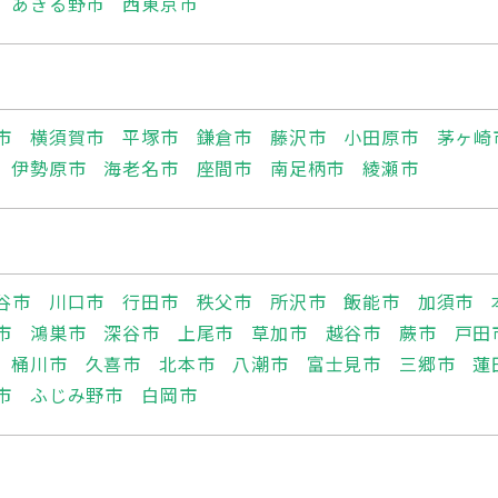
あきる野市
西東京市
市
横須賀市
平塚市
鎌倉市
藤沢市
小田原市
茅ヶ崎
伊勢原市
海老名市
座間市
南足柄市
綾瀬市
谷市
川口市
行田市
秩父市
所沢市
飯能市
加須市
市
鴻巣市
深谷市
上尾市
草加市
越谷市
蕨市
戸田
桶川市
久喜市
北本市
八潮市
富士見市
三郷市
蓮
市
ふじみ野市
白岡市