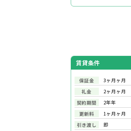
賃貸条件
3ヶ月ヶ月
保証金
2ヶ月ヶ月
礼金
2年年
契約期間
1ヶ月ヶ月
更新料
即
引き渡し