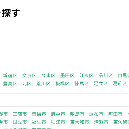
を探す
新宿区
文京区
台東区
墨田区
江東区
品川区
目黒
豊島区
北区
荒川区
板橋区
練馬区
足立区
葛飾区
野市
三鷹市
青梅市
府中市
昭島市
調布市
町田市
寺市
国立市
福生市
狛江市
東大和市
清瀬市
東久留