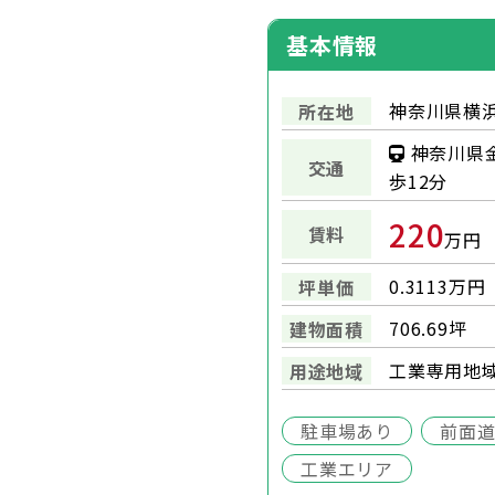
基本情報
神奈川県横浜
所在地
神奈川県
交通
歩12分
220
賃料
万円
0.3113万円
坪単価
706.69坪
建物面積
工業専用地
用途地域
駐車場あり
前面道
工業エリア