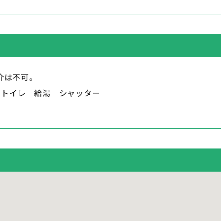
介は不可。
m トイレ 給湯 シャッター
。