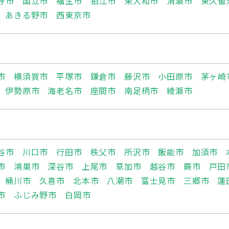
寺市
国立市
福生市
狛江市
東大和市
清瀬市
東久留
あきる野市
西東京市
市
横須賀市
平塚市
鎌倉市
藤沢市
小田原市
茅ヶ崎
伊勢原市
海老名市
座間市
南足柄市
綾瀬市
谷市
川口市
行田市
秩父市
所沢市
飯能市
加須市
市
鴻巣市
深谷市
上尾市
草加市
越谷市
蕨市
戸田
桶川市
久喜市
北本市
八潮市
富士見市
三郷市
蓮
市
ふじみ野市
白岡市