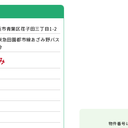
市青葉区荏子田三丁目1-2
東急田園都市線あざみ野バス
分
み
物件番号