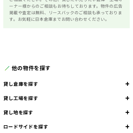
ーナー様からのご相談もお待ちしております。物件の広告
掲載や査定は無料、リースバックのご相談も承っておりま
す。お気軽に日本倉庫までお問い合わせください。
他の物件を探す
+
貸し倉庫を探す
+
貸し工場を探す
東京都
23区
+
貸し地を探す
東京都
千代田区
中央区
港区
新宿区
文京区
23区
+
ロードサイドを探す
東京都
台東区
墨田区
江東区
品川区
目黒区