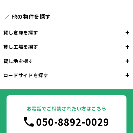
他の物件を探す
+
貸し倉庫を探す
+
貸し工場を探す
東京都
23区
+
貸し地を探す
東京都
千代田区
中央区
港区
新宿区
文京区
23区
+
ロードサイドを探す
東京都
台東区
墨田区
江東区
品川区
目黒区
大田区
千代田区
世田谷区
中央区
渋谷区
港区
新宿区
中野区
文京区
杉並区
23区
東京都
豊島区
台東区
北区
墨田区
荒川区
江東区
板橋区
品川区
練馬区
目黒区
足立区
葛飾区
大田区
千代田区
江戸川区
世田谷区
中央区
渋谷区
港区
新宿区
中野区
文京区
杉並区
23区
豊島区
台東区
北区
墨田区
荒川区
江東区
板橋区
品川区
練馬区
目黒区
足立区
お電話でご相談されたい方はこちら
葛飾区
大田区
千代田区
江戸川区
世田谷区
中央区
渋谷区
港区
新宿区
中野区
文京区
杉並区
市部
050-8892-0029
豊島区
台東区
北区
墨田区
荒川区
江東区
板橋区
品川区
練馬区
目黒区
足立区
葛飾区
大田区
江戸川区
世田谷区
渋谷区
中野区
杉並区
八王子市
立川市
武蔵野市
三鷹市
青梅市
市部