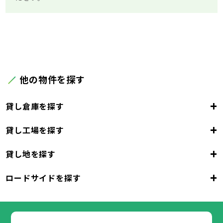
他の物件を探す
+
貸し倉庫を探す
+
貸し工場を探す
東京都
23区
+
貸し地を探す
東京都
千代田区
中央区
港区
新宿区
文京区
23区
+
ロードサイドを探す
東京都
台東区
墨田区
江東区
品川区
目黒区
大田区
千代田区
世田谷区
中央区
渋谷区
港区
新宿区
中野区
文京区
杉並区
23区
東京都
豊島区
台東区
北区
墨田区
荒川区
江東区
板橋区
品川区
練馬区
目黒区
足立区
葛飾区
大田区
千代田区
江戸川区
世田谷区
中央区
渋谷区
港区
新宿区
中野区
文京区
杉並区
23区