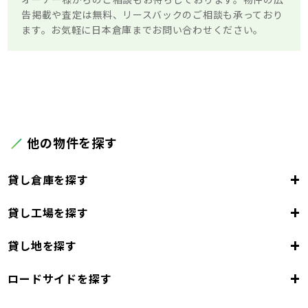
告掲載や査定は無料、リースバックのご相談も承っており
ます。お気軽に日本倉庫までお問い合わせください。
他の物件を探す
+
貸し倉庫を探す
+
貸し工場を探す
東京都
23区
+
貸し地を探す
東京都
千代田区
中央区
港区
新宿区
文京区
23区
+
ロードサイドを探す
東京都
台東区
墨田区
江東区
品川区
目黒区
大田区
千代田区
世田谷区
中央区
渋谷区
港区
新宿区
中野区
文京区
杉並区
23区