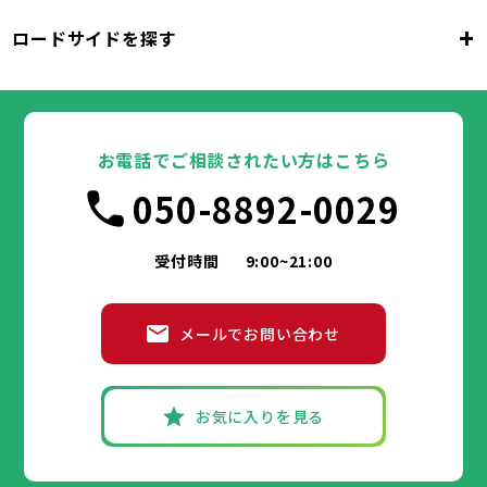
千代田区
中央区
港区
新宿区
文京区
23区
+
ロードサイドを探す
東京都
台東区
墨田区
江東区
品川区
目黒区
大田区
千代田区
世田谷区
中央区
渋谷区
港区
新宿区
中野区
文京区
杉並区
23区
東京都
豊島区
台東区
北区
墨田区
荒川区
江東区
板橋区
品川区
練馬区
目黒区
足立区
葛飾区
大田区
千代田区
江戸川区
世田谷区
中央区
渋谷区
港区
新宿区
中野区
文京区
杉並区
23区
豊島区
台東区
北区
墨田区
荒川区
江東区
板橋区
品川区
練馬区
目黒区
足立区
お電話でご相談されたい方はこちら
葛飾区
大田区
千代田区
江戸川区
世田谷区
中央区
渋谷区
港区
新宿区
中野区
文京区
杉並区
市部
050-8892-0029
豊島区
台東区
北区
墨田区
荒川区
江東区
板橋区
品川区
練馬区
目黒区
足立区
葛飾区
大田区
江戸川区
世田谷区
渋谷区
中野区
杉並区
八王子市
立川市
武蔵野市
三鷹市
青梅市
市部
豊島区
北区
荒川区
板橋区
練馬区
足立区
受付時間
9:00~21:00
府中市
昭島市
調布市
町田市
小金井市
葛飾区
江戸川区
小平市
八王子市
日野市
立川市
東村山市
武蔵野市
国分寺市
三鷹市
国立市
青梅市
市部
福生市
府中市
狛江市
昭島市
東大和市
調布市
町田市
清瀬市
小金井市
東久留米市
メールでお問い合わせ
武蔵村山市
小平市
八王子市
日野市
立川市
多摩市
東村山市
武蔵野市
稲城市
国分寺市
羽村市
三鷹市
国立市
青梅市
市部
あきる野市
福生市
府中市
狛江市
昭島市
西東京市
東大和市
調布市
町田市
清瀬市
小金井市
東久留米市
武蔵村山市
小平市
八王子市
日野市
立川市
多摩市
東村山市
武蔵野市
稲城市
国分寺市
羽村市
三鷹市
国立市
青梅市
お気に入りを見る
あきる野市
福生市
府中市
狛江市
昭島市
西東京市
東大和市
調布市
町田市
清瀬市
小金井市
東久留米市
神奈川県
武蔵村山市
小平市
日野市
多摩市
東村山市
稲城市
国分寺市
羽村市
国立市
あきる野市
福生市
狛江市
西東京市
東大和市
清瀬市
東久留米市