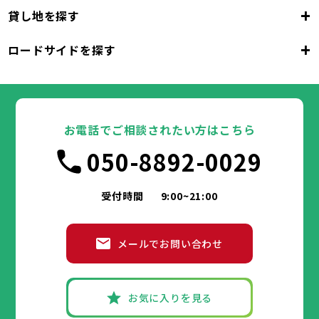
23区
+
貸し地を探す
東京都
千代田区
中央区
港区
新宿区
文京区
23区
+
ロードサイドを探す
東京都
台東区
墨田区
江東区
品川区
目黒区
大田区
千代田区
世田谷区
中央区
渋谷区
港区
新宿区
中野区
文京区
杉並区
23区
東京都
豊島区
台東区
北区
墨田区
荒川区
江東区
板橋区
品川区
練馬区
目黒区
足立区
葛飾区
大田区
千代田区
江戸川区
世田谷区
中央区
渋谷区
港区
新宿区
中野区
文京区
杉並区
23区
豊島区
台東区
北区
墨田区
荒川区
江東区
板橋区
品川区
練馬区
目黒区
足立区
お電話でご相談されたい方はこちら
葛飾区
大田区
千代田区
江戸川区
世田谷区
中央区
渋谷区
港区
新宿区
中野区
文京区
杉並区
市部
050-8892-0029
豊島区
台東区
北区
墨田区
荒川区
江東区
板橋区
品川区
練馬区
目黒区
足立区
葛飾区
大田区
江戸川区
世田谷区
渋谷区
中野区
杉並区
八王子市
立川市
武蔵野市
三鷹市
青梅市
市部
豊島区
北区
荒川区
板橋区
練馬区
足立区
受付時間
9:00~21:00
府中市
昭島市
調布市
町田市
小金井市
葛飾区
江戸川区
小平市
八王子市
日野市
立川市
東村山市
武蔵野市
国分寺市
三鷹市
国立市
青梅市
市部
福生市
府中市
狛江市
昭島市
東大和市
調布市
町田市
清瀬市
小金井市
東久留米市
メールでお問い合わせ
武蔵村山市
小平市
八王子市
日野市
立川市
多摩市
東村山市
武蔵野市
稲城市
国分寺市
羽村市
三鷹市
国立市
青梅市
市部
あきる野市
福生市
府中市
狛江市
昭島市
西東京市
東大和市
調布市
町田市
清瀬市
小金井市
東久留米市
武蔵村山市
小平市
八王子市
日野市
立川市
多摩市
東村山市
武蔵野市
稲城市
国分寺市
羽村市
三鷹市
国立市
青梅市
お気に入りを見る
あきる野市
福生市
府中市
狛江市
昭島市
西東京市
東大和市
調布市
町田市
清瀬市
小金井市
東久留米市
神奈川県