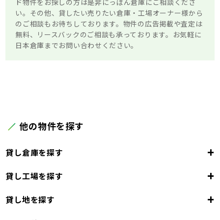
ド物件をお探しの方は是非にっぽん倉庫にご相談くださ
い。その他、貸したい売りたい倉庫・工場オーナー様から
のご相談もお待ちしております。物件の広告掲載や査定は
無料、リースバックのご相談も承っております。お気軽に
日本倉庫までお問い合わせください。
他の物件を探す
+
貸し倉庫を探す
+
貸し工場を探す
東京都
23区
+
貸し地を探す
東京都
千代田区
中央区
港区
新宿区
文京区
23区