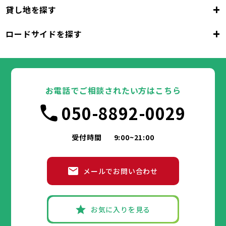
23区
+
貸し地を探す
東京都
千代田区
中央区
港区
新宿区
文京区
23区
+
ロードサイドを探す
東京都
台東区
墨田区
江東区
品川区
目黒区
大田区
千代田区
世田谷区
中央区
渋谷区
港区
新宿区
中野区
文京区
杉並区
23区
東京都
豊島区
台東区
北区
墨田区
荒川区
江東区
板橋区
品川区
練馬区
目黒区
足立区
葛飾区
大田区
千代田区
江戸川区
世田谷区
中央区
渋谷区
港区
新宿区
中野区
文京区
杉並区
23区
豊島区
台東区
北区
墨田区
荒川区
江東区
板橋区
品川区
練馬区
目黒区
足立区
お電話でご相談されたい方はこちら
葛飾区
大田区
千代田区
江戸川区
世田谷区
中央区
渋谷区
港区
新宿区
中野区
文京区
杉並区
市部
050-8892-0029
豊島区
台東区
北区
墨田区
荒川区
江東区
板橋区
品川区
練馬区
目黒区
足立区
葛飾区
大田区
江戸川区
世田谷区
渋谷区
中野区
杉並区
八王子市
立川市
武蔵野市
三鷹市
青梅市
市部
豊島区
北区
荒川区
板橋区
練馬区
足立区
受付時間
9:00~21:00
府中市
昭島市
調布市
町田市
小金井市
葛飾区
江戸川区
小平市
八王子市
日野市
立川市
東村山市
武蔵野市
国分寺市
三鷹市
国立市
青梅市
市部
福生市
府中市
狛江市
昭島市
東大和市
調布市
町田市
清瀬市
小金井市
東久留米市
メールでお問い合わせ
武蔵村山市
小平市
八王子市
日野市
立川市
多摩市
東村山市
武蔵野市
稲城市
国分寺市
羽村市
三鷹市
国立市
青梅市
市部
あきる野市
福生市
府中市
狛江市
昭島市
西東京市
東大和市
調布市
町田市
清瀬市
小金井市
東久留米市
武蔵村山市
小平市
八王子市
日野市
立川市
多摩市
東村山市
武蔵野市
稲城市
国分寺市
羽村市
三鷹市
国立市
青梅市
お気に入りを見る
あきる野市
福生市
府中市
狛江市
昭島市
西東京市
東大和市
調布市
町田市
清瀬市
小金井市
東久留米市
神奈川県
武蔵村山市
小平市
日野市
多摩市
東村山市
稲城市
国分寺市
羽村市
国立市